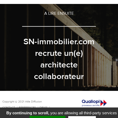
A LIRE ENSUITE
SN-immobilier.com
recrute un(e)
architecte
collaborateur
Copyright © 2021 Atila Diffusion
CONTACT
RÉFÉRENCES
DEVIS
By continuing to scroll,
you are allowing all third-party services
MENTIONS LÉGALES
GESTION DES COOKIES
La certification qualité a été délivrée
au titre d'action suivante: