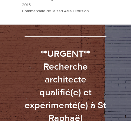
2015
Commerciale de la sarl Atila Diffusion
A LIRE ENSUITE
**URGENT**
Recherche
architecte
qualifié(e) et
expérimenté(e) à St
Raphaël